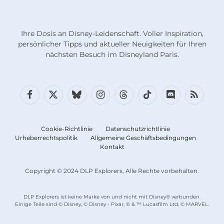
Ihre Dosis an Disney-Leidenschaft. Voller Inspiration,
persönlicher Tipps und aktueller Neuigkeiten für Ihren
nächsten Besuch im Disneyland Paris.
Facebook
X
Bluesky
Instagram
Fäden
TikTok
Diskord
RSS
(Twitter)
Cookie-Richtlinie
Datenschutzrichtlinie
Urheberrechtspolitik
Allgemeine Geschäftsbedingungen
Kontakt
Copyright © 2024 DLP Explorers, Alle Rechte vorbehalten.
DLP Explorers ist keine Marke von und nicht mit Disney® verbunden.
Einige Teile sind © Disney, © Disney - Pixar, © & ™ Lucasfilm Ltd, © MARVEL.