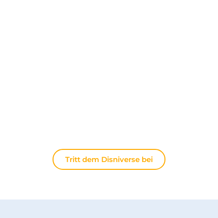
Entdecken Sie The Disniverse: Die
Community für Disney-Fans ✨
Tauschen Sie sich täglich mit anderen Fans auf
unserem Discord-Server aus. Ob Sie Tipps für Ihren
nächsten Ausflug nach Disneyland Paris suchen,
Ihre Erfahrungen teilen oder die neuesten
offiziellen Nachrichten diskutieren möchten: Hier
lebt die Magie immer weiter.
Tritt dem Disniverse bei