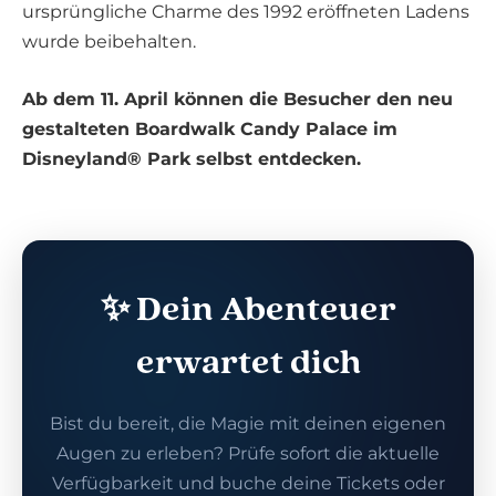
ursprüngliche Charme des 1992 eröffneten Ladens
wurde beibehalten.
Ab dem 11. April können die Besucher den neu
gestalteten Boardwalk Candy Palace im
Disneyland® Park selbst entdecken.
✨ Dein Abenteuer
erwartet dich
Bist du bereit, die Magie mit deinen eigenen
Augen zu erleben? Prüfe sofort die aktuelle
Verfügbarkeit und buche deine Tickets oder