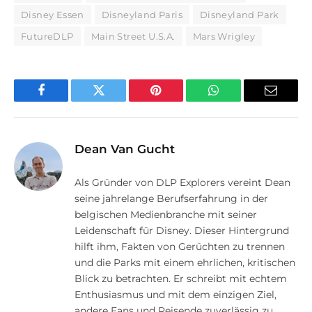
Disney Essen
Disneyland Paris
Disneyland Park
FutureDLP
Main Street U.S.A.
Mars Wrigley
Facebook
Twitter
Pinterest
WhatsApp
E-
Mail
Dean Van Gucht
Als Gründer von DLP Explorers vereint Dean
seine jahrelange Berufserfahrung in der
belgischen Medienbranche mit seiner
Leidenschaft für Disney. Dieser Hintergrund
hilft ihm, Fakten von Gerüchten zu trennen
und die Parks mit einem ehrlichen, kritischen
Blick zu betrachten. Er schreibt mit echtem
Enthusiasmus und mit dem einzigen Ziel,
andere Fans und Reisende zuverlässig zu