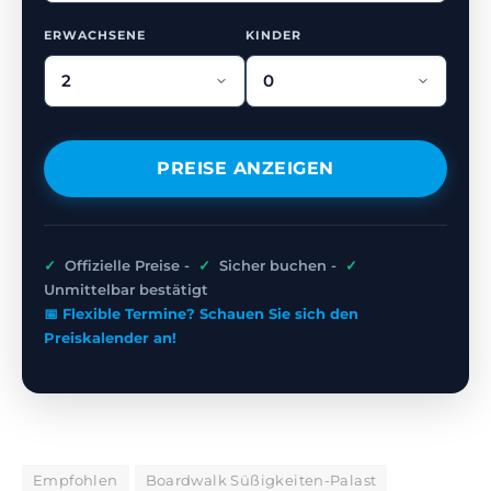
ERWACHSENE
KINDER
PREISE ANZEIGEN
✓
Offizielle Preise -
✓
Sicher buchen -
✓
Unmittelbar bestätigt
📅 Flexible Termine? Schauen Sie sich den
Preiskalender an!
Empfohlen
Boardwalk Süßigkeiten-Palast