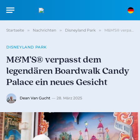
Startseite
»
Nachrichten
»
Disneyland Park
»
M&M'S® verpasst dem legendären Boardwalk Candy Palace ein neues Gesicht
DISNEYLAND PARK
M&M'S® verpasst dem
legendären Boardwalk Candy
Palace ein neues Gesicht
Dean Van Gucht
28. März 2025