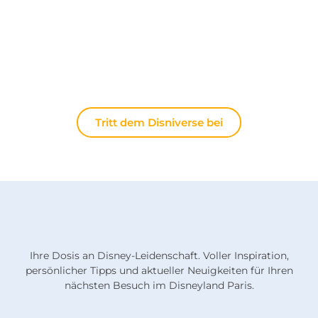
nächsten Ausflug nach Disneyland Paris suchen,
Ihre Erfahrungen teilen oder die neuesten
offiziellen Nachrichten diskutieren möchten: Hier
lebt die Magie immer weiter.
Tritt dem Disniverse bei
Ihre Dosis an Disney-Leidenschaft. Voller Inspiration,
persönlicher Tipps und aktueller Neuigkeiten für Ihren
nächsten Besuch im Disneyland Paris.