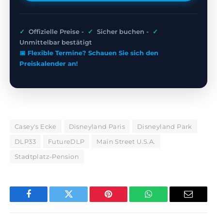
✓
Offizielle Preise -
✓
Sicher buchen -
✓
Unmittelbar bestätigt
📅 Flexible Termine? Schauen Sie sich den
Preiskalender an!
Casey's Ecke
Disneyland Paris
Disneyland Park
DLP33
FutureDLP
Main Street U.S.A.
Stadtplatz-Pension
Facebook
Twitter
Pinterest
WhatsApp
E-
Mail