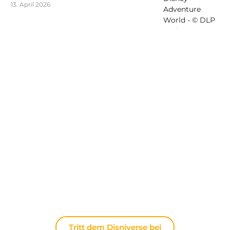
13. April 2026
Entdecken Sie The Disniverse: Die
Community für Disney-Fans ✨
Tauschen Sie sich täglich mit anderen Fans auf
unserem Discord-Server aus. Ob Sie Tipps für Ihren
nächsten Ausflug nach Disneyland Paris suchen,
Ihre Erfahrungen teilen oder die neuesten
offiziellen Nachrichten diskutieren möchten: Hier
lebt die Magie immer weiter.
Tritt dem Disniverse bei