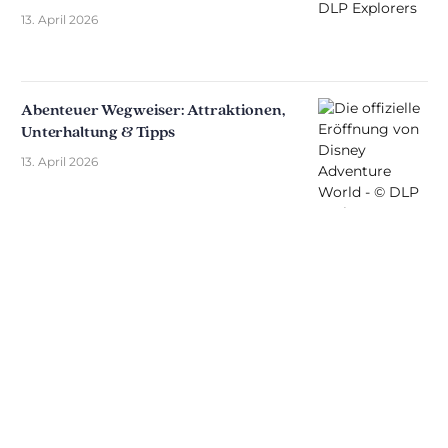
13. April 2026
Abenteuer Wegweiser: Attraktionen,
Unterhaltung & Tipps
13. April 2026
Entdecken Sie The Disniverse: Die
Community für Disney-Fans ✨
Tauschen Sie sich täglich mit anderen Fans auf
unserem Discord-Server aus. Ob Sie Tipps für Ihren
nächsten Ausflug nach Disneyland Paris suchen,