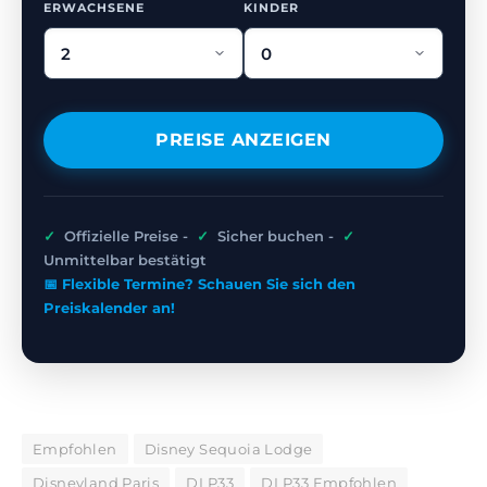
ERWACHSENE
KINDER
PREISE ANZEIGEN
✓
Offizielle Preise -
✓
Sicher buchen -
✓
Unmittelbar bestätigt
📅 Flexible Termine? Schauen Sie sich den
Preiskalender an!
Empfohlen
Disney Sequoia Lodge
Disneyland Paris
DLP33
DLP33 Empfohlen