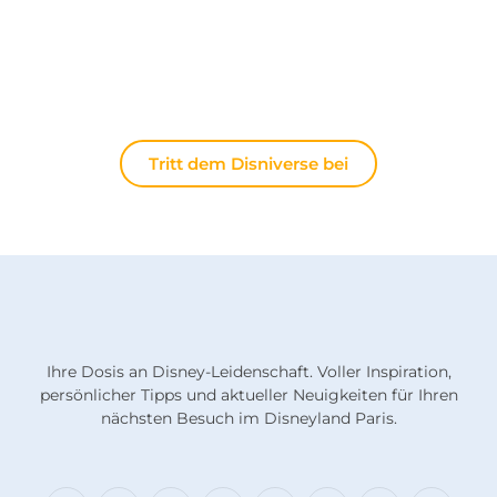
Ihre Erfahrungen teilen oder die neuesten
offiziellen Nachrichten diskutieren möchten: Hier
lebt die Magie immer weiter.
Tritt dem Disniverse bei
Ihre Dosis an Disney-Leidenschaft. Voller Inspiration,
persönlicher Tipps und aktueller Neuigkeiten für Ihren
nächsten Besuch im Disneyland Paris.