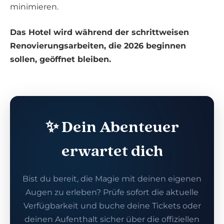
minimieren.
Das Hotel wird während der schrittweisen
Renovierungsarbeiten, die 2026 beginnen
sollen, geöffnet bleiben.
✨ Dein Abenteuer
erwartet dich
Bist du bereit, die Magie mit deinen eigenen
Augen zu erleben? Prüfe sofort die aktuelle
Verfügbarkeit und buche deine Tickets oder
deinen Aufenthalt sicher über die offiziellen