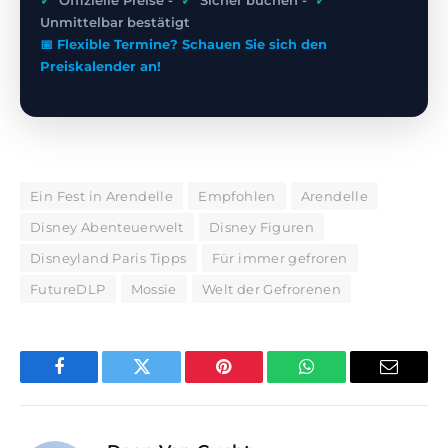
Unmittelbar bestätigt
📅 Flexible Termine? Schauen Sie sich den
Preiskalender an!
Ein Fest in Arendelle
Empfohlen
Arendelle
Disney Abenteuerwelt
Disney Figuren
Disneyland Paris Tipps
Für immer gefroren
FutureDLP
Mossie
Welt der Gefrorenen
Facebook
Twitter
Pinterest
WhatsApp
E-
Mail