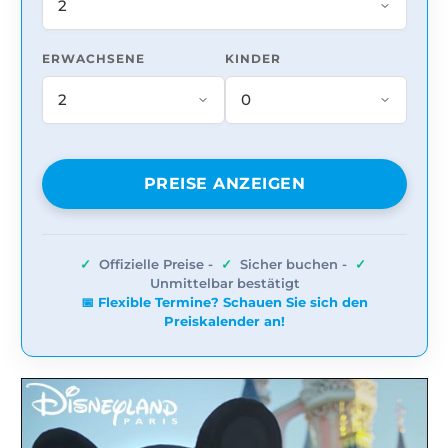
ERWACHSENE
KINDER
PREISE ANZEIGEN
✓
Offizielle Preise -
✓
Sicher buchen -
✓
Unmittelbar bestätigt
📅 Flexible Termine? Schauen Sie sich den
Preiskalender an!