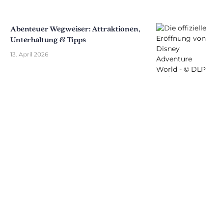
Abenteuer Wegweiser: Attraktionen,
Unterhaltung & Tipps
13. April 2026
Entdecken Sie The Disniverse: Die
Community für Disney-Fans ✨
Tauschen Sie sich täglich mit anderen Fans auf
unserem Discord-Server aus. Ob Sie Tipps für Ihren
nächsten Ausflug nach Disneyland Paris suchen,
Ihre Erfahrungen teilen oder die neuesten
offiziellen Nachrichten diskutieren möchten: Hier