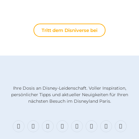
lebt die Magie immer weiter.
Tritt dem Disniverse bei
Ihre Dosis an Disney-Leidenschaft. Voller Inspiration,
persönlicher Tipps und aktueller Neuigkeiten für Ihren
nächsten Besuch im Disneyland Paris.
Facebook
X
Bluesky
Instagram
Fäden
TikTok
Diskord
RSS
(Twitter)