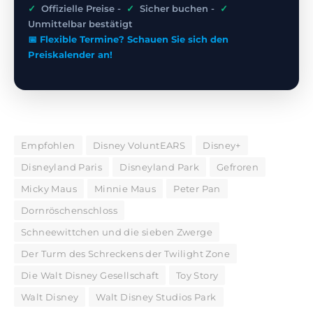
✓
Offizielle Preise -
✓
Sicher buchen -
✓
Unmittelbar bestätigt
📅 Flexible Termine? Schauen Sie sich den
Preiskalender an!
Empfohlen
Disney VoluntEARS
Disney+
Disneyland Paris
Disneyland Park
Gefroren
Micky Maus
Minnie Maus
Peter Pan
Dornröschenschloss
Schneewittchen und die sieben Zwerge
Der Turm des Schreckens der Twilight Zone
Die Walt Disney Gesellschaft
Toy Story
Walt Disney
Walt Disney Studios Park