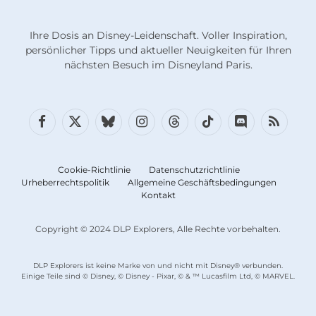
Ihre Dosis an Disney-Leidenschaft. Voller Inspiration,
persönlicher Tipps und aktueller Neuigkeiten für Ihren
nächsten Besuch im Disneyland Paris.
Facebook
X
Bluesky
Instagram
Fäden
TikTok
Diskord
RSS
(Twitter)
Cookie-Richtlinie
Datenschutzrichtlinie
Urheberrechtspolitik
Allgemeine Geschäftsbedingungen
Kontakt
Copyright © 2024 DLP Explorers, Alle Rechte vorbehalten.
DLP Explorers ist keine Marke von und nicht mit Disney® verbunden.
Einige Teile sind © Disney, © Disney - Pixar, © & ™ Lucasfilm Ltd, © MARVEL.