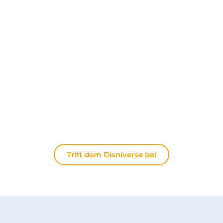
Entdecken Sie The Disniverse: Die
Community für Disney-Fans ✨
Tauschen Sie sich täglich mit anderen Fans auf
unserem Discord-Server aus. Ob Sie Tipps für Ihren
nächsten Ausflug nach Disneyland Paris suchen,
Ihre Erfahrungen teilen oder die neuesten
offiziellen Nachrichten diskutieren möchten: Hier
lebt die Magie immer weiter.
Tritt dem Disniverse bei