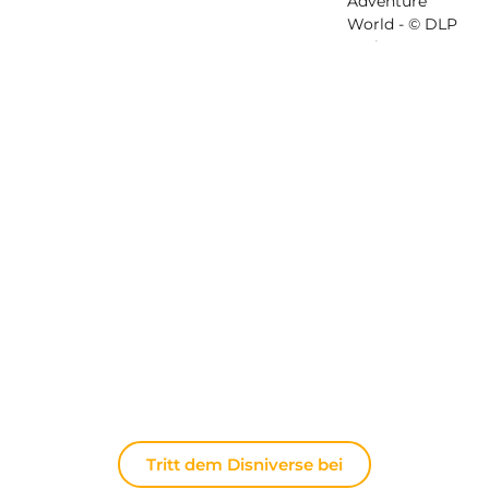
Entdecken Sie The Disniverse: Die
Community für Disney-Fans ✨
Tauschen Sie sich täglich mit anderen Fans auf
unserem Discord-Server aus. Ob Sie Tipps für Ihren
nächsten Ausflug nach Disneyland Paris suchen,
Ihre Erfahrungen teilen oder die neuesten
offiziellen Nachrichten diskutieren möchten: Hier
lebt die Magie immer weiter.
Tritt dem Disniverse bei