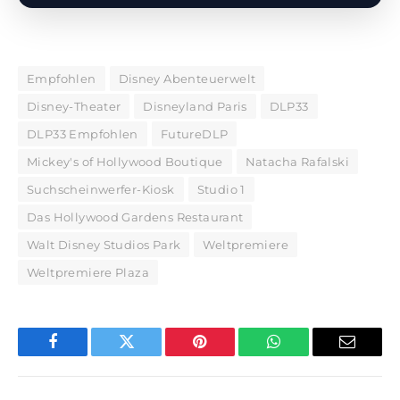
Empfohlen
Disney Abenteuerwelt
Disney-Theater
Disneyland Paris
DLP33
DLP33 Empfohlen
FutureDLP
Mickey's of Hollywood Boutique
Natacha Rafalski
Suchscheinwerfer-Kiosk
Studio 1
Das Hollywood Gardens Restaurant
Walt Disney Studios Park
Weltpremiere
Weltpremiere Plaza
Facebook
Twitter
Pinterest
WhatsApp
E-
Mail