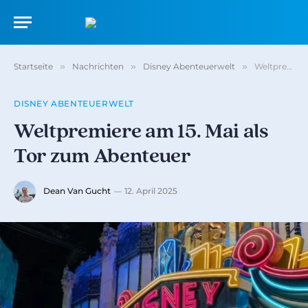
Startseite
»
Nachrichten
»
Disney Abenteuerwelt
»
Weltpremiere am 15. Mai als Tor zum Abenteuer
DISNEY ABENTEUERWELT
Weltpremiere am 15. Mai als
Tor zum Abenteuer
Dean Van Gucht
12. April 2025