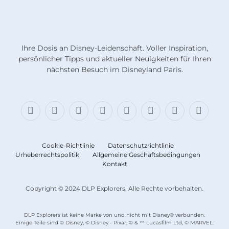
Ihre Dosis an Disney-Leidenschaft. Voller Inspiration,
persönlicher Tipps und aktueller Neuigkeiten für Ihren
nächsten Besuch im Disneyland Paris.
Facebook
X
Bluesky
Instagram
Fäden
TikTok
Diskord
RSS
(Twitter)
Cookie-Richtlinie
Datenschutzrichtlinie
Urheberrechtspolitik
Allgemeine Geschäftsbedingungen
Kontakt
Copyright © 2024 DLP Explorers, Alle Rechte vorbehalten.
DLP Explorers ist keine Marke von und nicht mit Disney® verbunden.
Einige Teile sind © Disney, © Disney - Pixar, © & ™ Lucasfilm Ltd, © MARVEL.