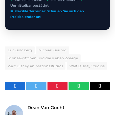
Unmittelbar bestätigt
📅 Flexible Termine? Schauen Sie sich den
Preiskalender an!
Eric Goldberg
Michael Giaimo
Schneewittchen und die sieben Zwerge
Walt Disney Animationsstudios
Walt Disney Studios
Facebook
Twitter
Pinterest
WhatsApp
E-
Mail
Dean Van Gucht