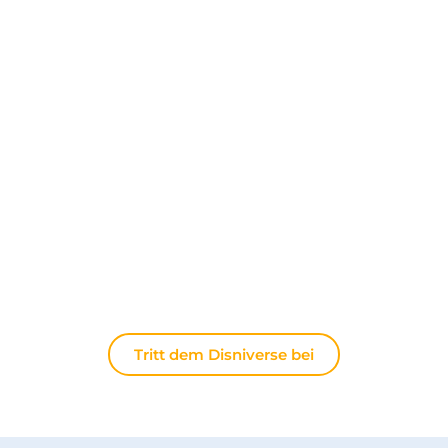
Entdecken Sie The Disniverse: Die
Community für Disney-Fans ✨
Tauschen Sie sich täglich mit anderen Fans auf
unserem Discord-Server aus. Ob Sie Tipps für Ihren
nächsten Ausflug nach Disneyland Paris suchen,
Ihre Erfahrungen teilen oder die neuesten
offiziellen Nachrichten diskutieren möchten: Hier
lebt die Magie immer weiter.
Tritt dem Disniverse bei