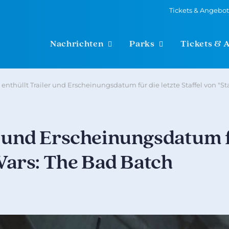
Tickets & Angebo
Nachrichten
Parks
Tickets & 
 enthüllt Trailer und Erscheinungsdatum für die letzte Staffel von "S
r und Erscheinungsdatum 
 Wars: The Bad Batch