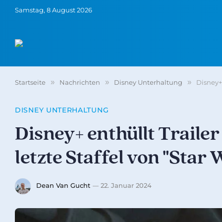
Samstag, 8 August 2026
Startseite
»
Nachrichten
»
Disney Unterhaltung
»
Disney+
DISNEY UNTERHALTUNG
Disney+ enthüllt Traile
letzte Staffel von "Star
Dean Van Gucht
22. Januar 2024