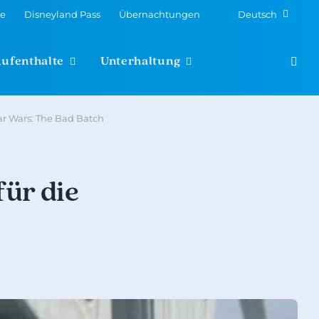
te
Disneyland Pass
Übernachtungen
Deutsch
Aufenthalte
Unterhaltung
tar Wars: The Bad Batch
für die