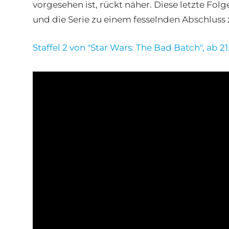
vorgesehen ist, rückt näher. Diese letzte Fo
und die Serie zu einem fesselnden Abschluss 
Staffel 2 von "Star Wars: The Bad Batch", ab 2