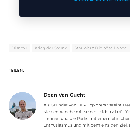
Disney+
Krieg der Sterne
Star Wars: Die böse Bande
TEILEN.
Dean Van Gucht
Als Gründer von DLP Explorers vereint Dea
Medienbranche mit seiner Leidenschaft für
trennen und die Parks mit einem ehrlichen,
Enthusiasmus und mit dem einzigen Ziel, 