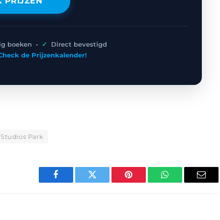
K PRIJZEN
lig boeken •
✓
Direct bevestigd
Check de Prijzenkalender!
 Studios Park
Facebook
Twitter
Pinterest
WhatsApp
E-
mail