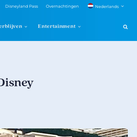
Disneyland Pass
Overnachtingen
Nederlands
erblijven
Entertainment
 Disney