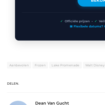
BEKIJ
✓
Officiële prijzen •
✓
Vei
📅 Flexibele datums? 
Aanbevolen
Frozen
Lake Promenade
Walt Disney
DELEN.
Dean Van Gucht