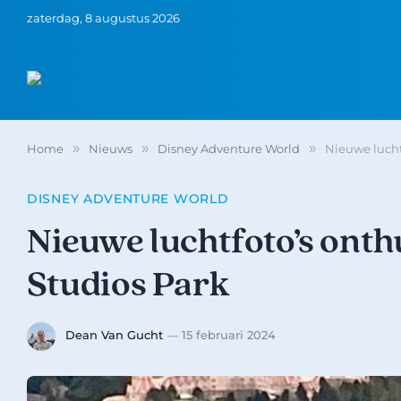
zaterdag, 8 augustus 2026
Home
»
Nieuws
»
Disney Adventure World
»
Nieuwe lucht
DISNEY ADVENTURE WORLD
Nieuwe luchtfoto’s onth
Studios Park
Dean Van Gucht
15 februari 2024