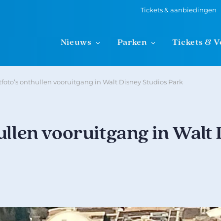
Tickets & aanbiedingen
Nieuws
Parken
Tickets & V
foto’s onthullen vooruitgang in Walt Disney Studios Park
ullen vooruitgang in Walt