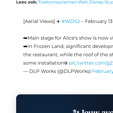
Lees ook:
Toekomstplannen Walt Disney Stud
[Aerial Views] ✈️
#WDS2
– February 13
➡️Main stage for Alice's show is now vi
➡️In Frozen Land, significant develop
the restaurant, while the roof of the sh
some installation❄️
pic.twitter.com/g
— DLP Works (@DLPWorks)
February