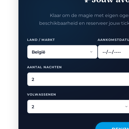
✨ Jouw av
Klaar om de magie met eigen ogen
beschikbaarheid en reserveer jouw tickets
LAND / MARKT
AANKOMSTDAT
AANTAL NACHTEN
VOLWASSENEN