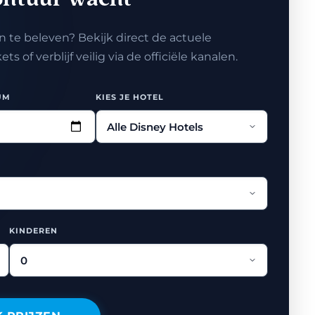
ontuur wacht
 te beleven? Bekijk direct de actuele
 of verblijf veilig via de officiële kanalen.
UM
KIES JE HOTEL
KINDEREN