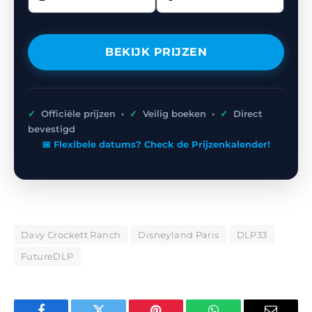
BEKIJK PRIJZEN
✓
Officiële prijzen •
✓
Veilig boeken •
✓
Direct
bevestigd
📅 Flexibele datums? Check de Prijzenkalender!
Davy Crockett Ranch
Disneyland Paris
DLP33
FutureDLP