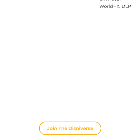
Ontdek The Disniverse: Dé
Community voor Disney Fans ✨
Praat dagelijks mee met andere fans op onze
Discord server. Of je nu tips zoekt voor je volgende
trip naar Disneyland Paris, je ervaringen wilt delen
of het laatste officiële nieuws wilt bespreken: hier
leeft de magie altijd door.
Join The Disniverse