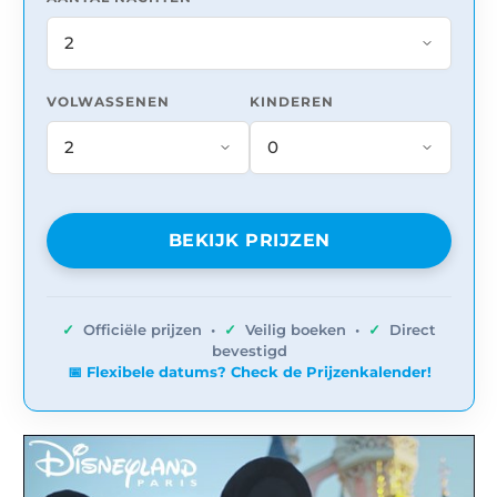
VOLWASSENEN
KINDEREN
BEKIJK PRIJZEN
✓
Officiële prijzen •
✓
Veilig boeken •
✓
Direct
bevestigd
📅 Flexibele datums? Check de Prijzenkalender!