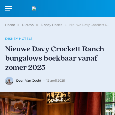
Home
»
Nieuws
»
Disney Hotels
»
Nieuwe Davy Crockett Ranch bungalows boekbaar vanaf zomer 2025
DISNEY HOTELS
Nieuwe Davy Crockett Ranch
bungalows boekbaar vanaf
zomer 2025
Dean Van Gucht
12 april 2025