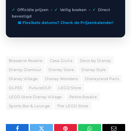
✓
Officiële prijzen •
✓
Veilig boeken •
✓
Direct
bevestigd
📅 Flexibele datums? Check de Prijzenkalender!
Brasserie Rosalie
Casa Giulia
Deco by Disney
Disney Glamour
Disney Store
Disney Style
Disney Village
Disney Wonders
Disneyland Paris
DLP33
FutureDLP
LEGO Store
LEGO Store Disney Village
Petite Rosalie
Sports Bar & Lounge
The LEGO Store