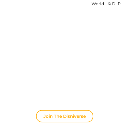
Ontdek The Disniverse: Dé
Community voor Disney Fans ✨
Praat dagelijks mee met andere fans op onze
Discord server. Of je nu tips zoekt voor je volgende
trip naar Disneyland Paris, je ervaringen wilt delen
of het laatste officiële nieuws wilt bespreken: hier
leeft de magie altijd door.
Join The Disniverse