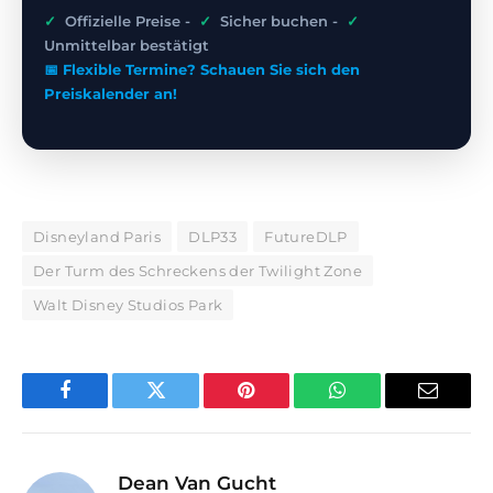
✓
Offizielle Preise -
✓
Sicher buchen -
✓
Unmittelbar bestätigt
📅 Flexible Termine? Schauen Sie sich den
Preiskalender an!
Disneyland Paris
DLP33
FutureDLP
Der Turm des Schreckens der Twilight Zone
Walt Disney Studios Park
Facebook
Twitter
Pinterest
WhatsApp
E-
Mail
Dean Van Gucht