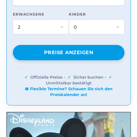
ERWACHSENE
KINDER
PREISE ANZEIGEN
✓
Offizielle Preise -
✓
Sicher buchen -
✓
Unmittelbar bestätigt
📅 Flexible Termine? Schauen Sie sich den
Preiskalender an!