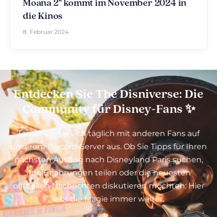
Moana 2" kommt im November 2024 in
die Kinos
8. Februar 2024
Entdecken Sie The Disniverse: Die
Community für Disney-Fans ✨
Tauschen Sie sich täglich mit anderen Fans auf
unserem Discord-Server aus. Ob Sie Tipps für Ihren
nächsten Ausflug nach Disneyland Paris suchen,
Ihre Erfahrungen teilen oder die neuesten
offiziellen Nachrichten diskutieren möchten: Hier
lebt die Magie immer weiter.