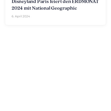
Disneyland Paris feiert den ERDMONAT
2024 mit National Geographic
6. April 2024
Entdecken Sie The Disniverse: Die
Community für Disney-Fans ✨
Tauschen Sie sich täglich mit anderen Fans auf
unserem Discord-Server aus. Ob Sie Tipps für Ihren
nächsten Ausflug nach Disneyland Paris suchen,
Ihre Erfahrungen teilen oder die neuesten
offiziellen Nachrichten diskutieren möchten: Hier
lebt die Magie immer weiter.