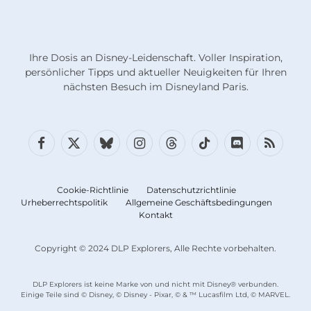
Ihre Dosis an Disney-Leidenschaft. Voller Inspiration,
persönlicher Tipps und aktueller Neuigkeiten für Ihren
nächsten Besuch im Disneyland Paris.
Facebook
X
Bluesky
Instagram
Fäden
TikTok
Diskord
RSS
(Twitter)
Cookie-Richtlinie
Datenschutzrichtlinie
Urheberrechtspolitik
Allgemeine Geschäftsbedingungen
Kontakt
Copyright © 2024 DLP Explorers, Alle Rechte vorbehalten.
DLP Explorers ist keine Marke von und nicht mit Disney® verbunden.
Einige Teile sind © Disney, © Disney - Pixar, © & ™ Lucasfilm Ltd, © MARVEL.