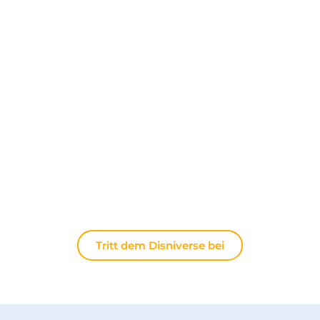
Entdecken Sie The Disniverse: Die
Community für Disney-Fans ✨
Tauschen Sie sich täglich mit anderen Fans auf
unserem Discord-Server aus. Ob Sie Tipps für Ihren
nächsten Ausflug nach Disneyland Paris suchen,
Ihre Erfahrungen teilen oder die neuesten
offiziellen Nachrichten diskutieren möchten: Hier
lebt die Magie immer weiter.
Tritt dem Disniverse bei