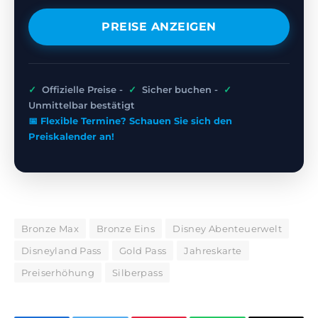
PREISE ANZEIGEN
✓
Offizielle Preise -
✓
Sicher buchen -
✓
Unmittelbar bestätigt
📅 Flexible Termine? Schauen Sie sich den
Preiskalender an!
Bronze Max
Bronze Eins
Disney Abenteuerwelt
Disneyland Pass
Gold Pass
Jahreskarte
Preiserhöhung
Silberpass