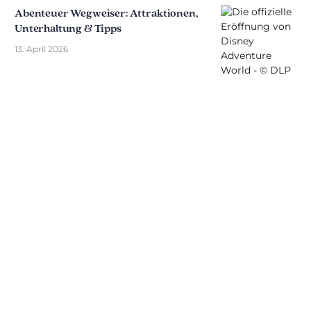
Abenteuer Wegweiser: Attraktionen,
Unterhaltung & Tipps
13. April 2026
Entdecken Sie The Disniverse: Die
Community für Disney-Fans ✨
Tauschen Sie sich täglich mit anderen Fans auf
unserem Discord-Server aus. Ob Sie Tipps für Ihren
nächsten Ausflug nach Disneyland Paris suchen,
Ihre Erfahrungen teilen oder die neuesten
offiziellen Nachrichten diskutieren möchten: Hier
lebt die Magie immer weiter.