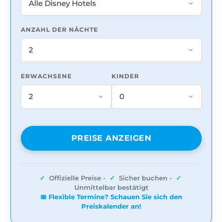
ANZAHL DER NÄCHTE
ERWACHSENE
KINDER
PREISE ANZEIGEN
✓
Offizielle Preise -
✓
Sicher buchen -
✓
Unmittelbar bestätigt
📅 Flexible Termine? Schauen Sie sich den
Preiskalender an!