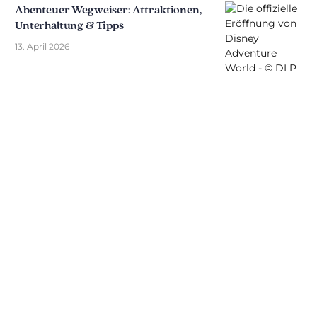
Abenteuer Wegweiser: Attraktionen,
Unterhaltung & Tipps
13. April 2026
Entdecken Sie The Disniverse: Die
Community für Disney-Fans ✨
Tauschen Sie sich täglich mit anderen Fans auf
unserem Discord-Server aus. Ob Sie Tipps für Ihren
nächsten Ausflug nach Disneyland Paris suchen,
Ihre Erfahrungen teilen oder die neuesten
offiziellen Nachrichten diskutieren möchten: Hier
lebt die Magie immer weiter.