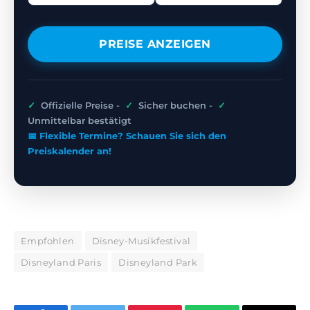
PREISE ANZEIGEN
✓
Offizielle Preise -
✓
Sicher buchen -
✓
Unmittelbar bestätigt
📅 Flexible Termine? Schauen Sie sich den
Preiskalender an!
Empfohlen
Disney-Musikfestival
Disneyland Paris
Disneyland Park