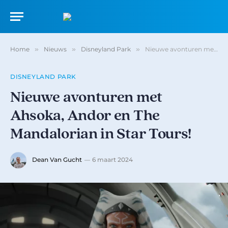
Home
»
Nieuws
»
Disneyland Park
»
Nieuwe avonturen met Ahsoka, Andor en The Mandalorian in Star Tours!
DISNEYLAND PARK
Nieuwe avonturen met
Ahsoka, Andor en The
Mandalorian in Star Tours!
Dean Van Gucht
6 maart 2024