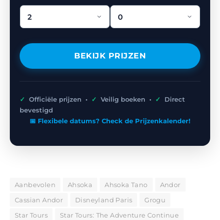
BEKIJK PRIJZEN
✓
Officiële prijzen •
✓
Veilig boeken •
✓
Direct
bevestigd
📅 Flexibele datums? Check de Prijzenkalender!
Aanbevolen
Ahsoka
Ahsoka Tano
Andor
Cassian Andor
Disneyland Paris
Grogu
Star Tours
Star Tours: The Adventure Continue