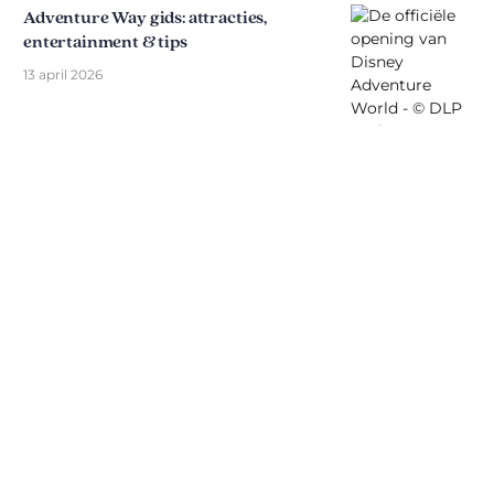
Adventure Way gids: attracties,
entertainment & tips
13 april 2026
Ontdek The Disniverse: Dé
Community voor Disney Fans ✨
Praat dagelijks mee met andere fans op onze
Discord server. Of je nu tips zoekt voor je volgende
trip naar Disneyland Paris, je ervaringen wilt delen
of het laatste officiële nieuws wilt bespreken: hier
leeft de magie altijd door.