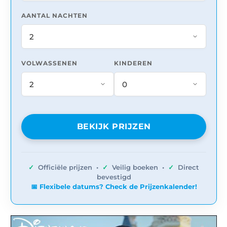
AANTAL NACHTEN
VOLWASSENEN
KINDEREN
BEKIJK PRIJZEN
✓
Officiële prijzen •
✓
Veilig boeken •
✓
Direct
bevestigd
📅 Flexibele datums? Check de Prijzenkalender!