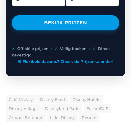
BEKIJK PRIJZEN
✓
Officiële prijzen •
✓
Veilig boeken •
✓
Direct
bevestigd
📅 Flexibele datums? Check de Prijzenkalender!
Café Mickey
Disney Food
Disney Hotels
Disney Village
Disneyland Paris
FutureDLP
Groupe Bertrand
Lake Disney
Rosalie