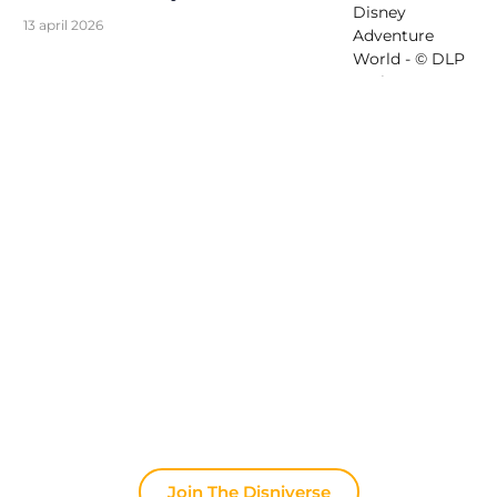
13 april 2026
Ontdek The Disniverse: Dé
Community voor Disney Fans ✨
Praat dagelijks mee met andere fans op onze
Discord server. Of je nu tips zoekt voor je volgende
trip naar Disneyland Paris, je ervaringen wilt delen
of het laatste officiële nieuws wilt bespreken: hier
leeft de magie altijd door.
Join The Disniverse