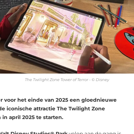
The Twilight Zone Tower of Terror - © Disney
er voor het einde van 2025 een gloednieuwe
de iconische attractie The Twilight Zone
n april 2025 te starten.
alt Disney Studios® Park
volop aan de gang is,