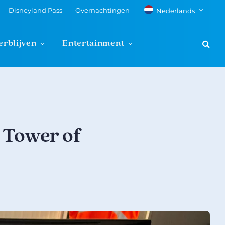
Disneyland Pass
Overnachtingen
Nederlands
erblijven
Entertainment
 Tower of