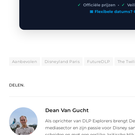
✓
Officiële prijzen •
✓
Vei
📅 Flexibele datums? 
Aanbevolen
Disneyland Paris
FutureDLP
The Twil
DELEN.
Dean Van Gucht
Als oprichter van DLP Explorers brengt Dea
mediasector en zijn passie voor Disney s
scheiden en met een eerlijke, kritische blik