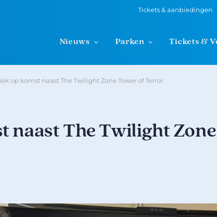
Tickets & aanbiedingen
Nieuws
Parken
Tickets & V
ek op komst naast The Twilight Zone Tower of Terror
t naast The Twilight Zone