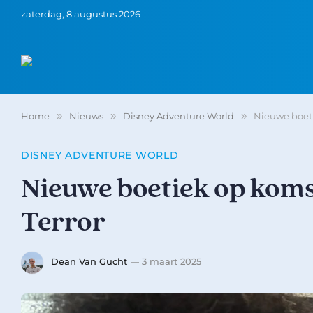
zaterdag, 8 augustus 2026
Home
»
Nieuws
»
Disney Adventure World
»
Nieuwe boeti
DISNEY ADVENTURE WORLD
Nieuwe boetiek op koms
Terror
Dean Van Gucht
3 maart 2025