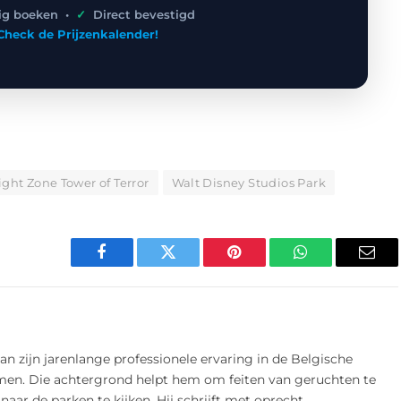
lig boeken •
✓
Direct bevestigd
Check de Prijzenkalender!
ight Zone Tower of Terror
Walt Disney Studios Park
Facebook
Twitter
Pinterest
WhatsApp
E-
mail
n zijn jarenlange professionele ervaring in de Belgische
amen. Die achtergrond helpt hem om feiten van geruchten te
 naar de parken te kijken. Hij schrijft met oprecht