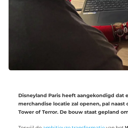
Disneyland Paris heeft aangekondigd dat 
merchandise locatie zal openen, pal naast 
Tower of Terror. De bouw staat gepland om i
Terwijl de
ambitieuze transformatie
van het
W