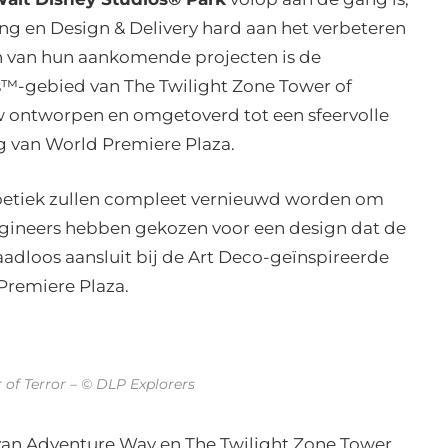
g en Design & Delivery hard aan het verbeteren
en van hun aankomende projecten is de
™-gebied van The Twilight Zone Tower of
w ontworpen en omgetoverd tot een sfeervolle
ng van World Premiere Plaza.
boetiek zullen compleet vernieuwd worden om
agineers hebben gekozen voor een design dat de
adloos aansluit bij de Art Deco-geïnspireerde
 Premiere Plaza.
 of Terror – © DLP Explorers
van Adventure Way en The Twilight Zone Tower