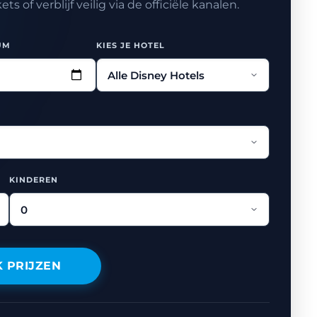
 of verblijf veilig via de officiële kanalen.
UM
KIES JE HOTEL
KINDEREN
K PRIJZEN