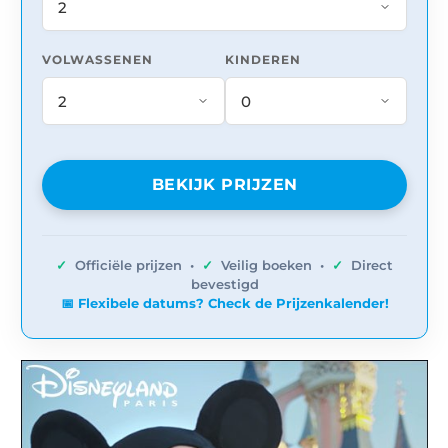
VOLWASSENEN
KINDEREN
BEKIJK PRIJZEN
✓
Officiële prijzen •
✓
Veilig boeken •
✓
Direct
bevestigd
📅 Flexibele datums? Check de Prijzenkalender!