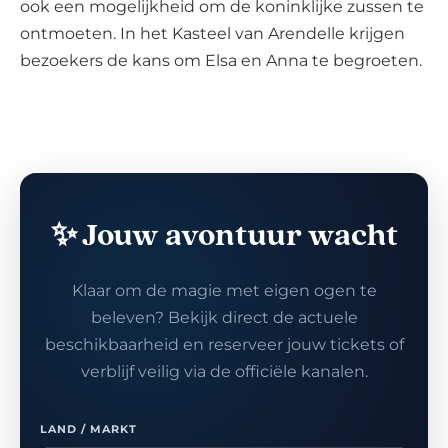
ook een mogelijkheid om de koninklijke zussen te
ontmoeten. In het Kasteel van Arendelle krijgen
bezoekers de kans om Elsa en Anna te begroeten.
✨ Jouw avontuur wacht
Klaar om de magie met eigen ogen te
beleven? Bekijk direct de actuele
beschikbaarheid en reserveer jouw tickets of
verblijf veilig via de officiële kanalen.
LAND / MARKT