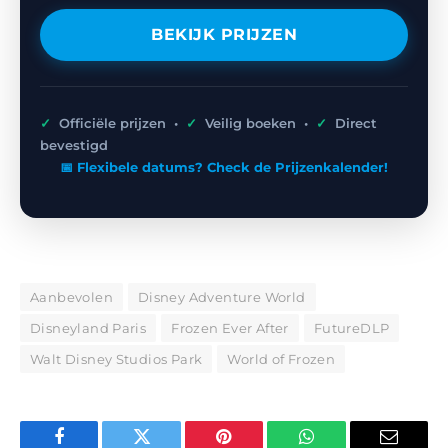
BEKIJK PRIJZEN
✓
Officiële prijzen •
✓
Veilig boeken •
✓
Direct
bevestigd
📅 Flexibele datums? Check de Prijzenkalender!
Aanbevolen
Disney Adventure World
Disneyland Paris
Frozen Ever After
FutureDLP
Walt Disney Studios Park
World of Frozen