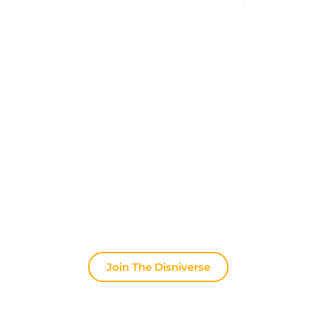
Ontdek The Disniverse: Dé
Community voor Disney Fans ✨
Praat dagelijks mee met andere fans op onze
Discord server. Of je nu tips zoekt voor je volgende
trip naar Disneyland Paris, je ervaringen wilt delen
of het laatste officiële nieuws wilt bespreken: hier
leeft de magie altijd door.
Join The Disniverse