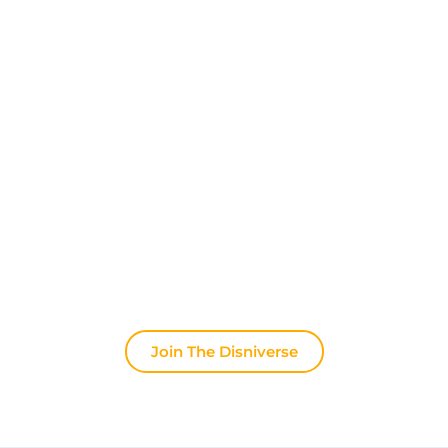
Ontdek The Disniverse: Dé
Community voor Disney Fans ✨
Praat dagelijks mee met andere fans op onze
Discord server. Of je nu tips zoekt voor je volgende
trip naar Disneyland Paris, je ervaringen wilt delen
of het laatste officiële nieuws wilt bespreken: hier
leeft de magie altijd door.
Join The Disniverse