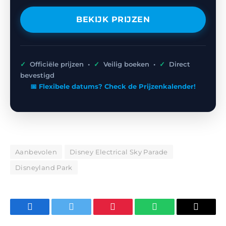
BEKIJK PRIJZEN
✓
Officiële prijzen •
✓
Veilig boeken •
✓
Direct
bevestigd
📅 Flexibele datums? Check de Prijzenkalender!
Aanbevolen
Disney Electrical Sky Parade
Disneyland Park
Facebook
Twitter
Pinterest
WhatsApp
E-