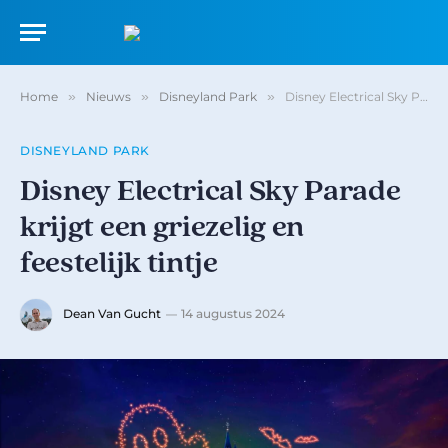
Home
»
Nieuws
»
Disneyland Park
»
Disney Electrical Sky Parade krijgt een griezelig en feestelijk tintje
DISNEYLAND PARK
Disney Electrical Sky Parade
krijgt een griezelig en
feestelijk tintje
Dean Van Gucht
14 augustus 2024