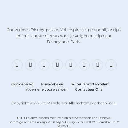
Jouw dosis Disney-passie. Vol inspiratie, persoonlijke tips
en het laatste nieuws voor je volgende trip naar
Disneyland Paris.
Facebook
X
Bluesky
Instagram
Draden
TikTok
Discord
RSS
(Twitter)
Cookiebeleid
Privacybeleid
Auteursrechtenbeleid
Algemene voorwaarden
Contacteer Ons
Copyright © 2025 DLP Explorers, Alle rechten voorbehouden.
DLP Explorers is geen merk van en niet verbonden aan Disney®.
Sommige onderdelen zijn © Disney, © Disney • Pixar, © & ™ Lucasfilm Ltd, ©
MARVEL.