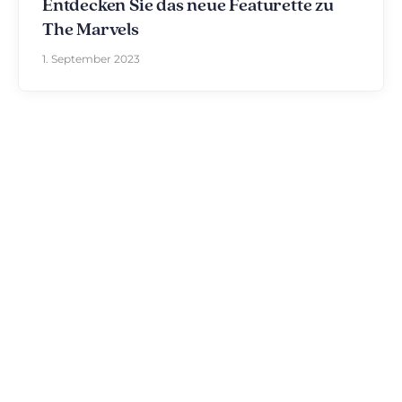
Entdecken Sie das neue Featurette zu
The Marvels
1. September 2023
Entdecken Sie The Disniverse: Die
Community für Disney-Fans ✨
Tauschen Sie sich täglich mit anderen Fans auf
unserem Discord-Server aus. Ob Sie Tipps für Ihren
nächsten Ausflug nach Disneyland Paris suchen,
Ihre Erfahrungen teilen oder die neuesten
offiziellen Nachrichten diskutieren möchten: Hier
lebt die Magie immer weiter.