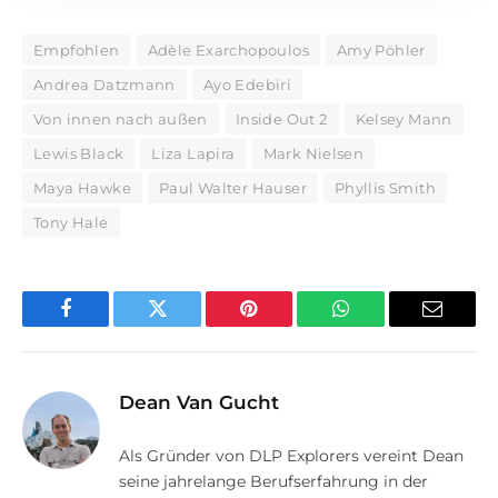
Empfohlen
Adèle Exarchopoulos
Amy Pöhler
Andrea Datzmann
Ayo Edebiri
Von innen nach außen
Inside Out 2
Kelsey Mann
Lewis Black
Liza Lapira
Mark Nielsen
Maya Hawke
Paul Walter Hauser
Phyllis Smith
Tony Hale
Facebook
Twitter
Pinterest
WhatsApp
E-
Mail
Dean Van Gucht
Als Gründer von DLP Explorers vereint Dean
seine jahrelange Berufserfahrung in der