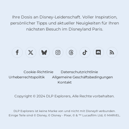
Ihre Dosis an Disney-Leidenschaft. Voller Inspiration,
persönlicher Tipps und aktueller Neuigkeiten für Ihren
nächsten Besuch im Disneyland Paris.
Facebook
X
Bluesky
Instagram
Fäden
TikTok
Diskord
RSS
(Twitter)
Cookie-Richtlinie
Datenschutzrichtlinie
Urheberrechtspolitik
Allgemeine Geschäftsbedingungen
Kontakt
Copyright © 2024 DLP Explorers, Alle Rechte vorbehalten.
DLP Explorers ist keine Marke von und nicht mit Disney® verbunden.
Einige Teile sind © Disney, © Disney - Pixar, © & ™ Lucasfilm Ltd, © MARVEL.