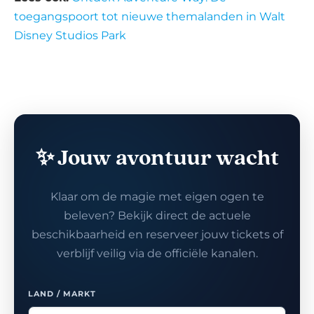
toegangspoort tot nieuwe themalanden in Walt
Disney Studios Park
✨ Jouw avontuur wacht
Klaar om de magie met eigen ogen te
beleven? Bekijk direct de actuele
beschikbaarheid en reserveer jouw tickets of
verblijf veilig via de officiële kanalen.
LAND / MARKT