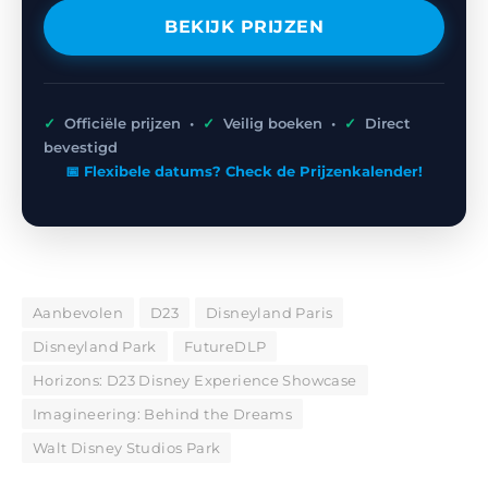
BEKIJK PRIJZEN
✓
Officiële prijzen •
✓
Veilig boeken •
✓
Direct
bevestigd
📅 Flexibele datums? Check de Prijzenkalender!
Aanbevolen
D23
Disneyland Paris
Disneyland Park
FutureDLP
Horizons: D23 Disney Experience Showcase
Imagineering: Behind the Dreams
Walt Disney Studios Park