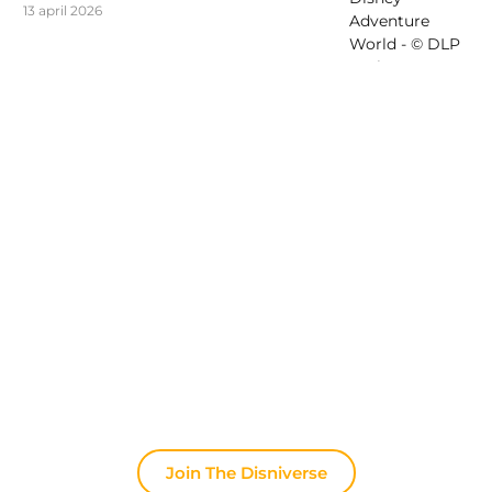
13 april 2026
Ontdek The Disniverse: Dé
Community voor Disney Fans ✨
Praat dagelijks mee met andere fans op onze
Discord server. Of je nu tips zoekt voor je volgende
trip naar Disneyland Paris, je ervaringen wilt delen
of het laatste officiële nieuws wilt bespreken: hier
leeft de magie altijd door.
Join The Disniverse