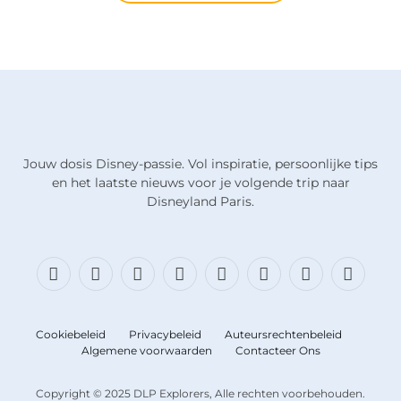
Jouw dosis Disney-passie. Vol inspiratie, persoonlijke tips
en het laatste nieuws voor je volgende trip naar
Disneyland Paris.
Facebook
X
Bluesky
Instagram
Draden
TikTok
Discord
RSS
(Twitter)
Cookiebeleid
Privacybeleid
Auteursrechtenbeleid
Algemene voorwaarden
Contacteer Ons
Copyright © 2025 DLP Explorers, Alle rechten voorbehouden.